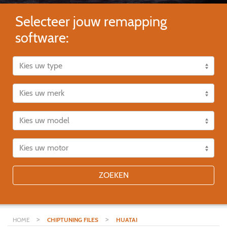
Selecteer jouw remapping
software:
ZOEKEN
>
>
HOME
CHIPTUNING FILES
HUATAI