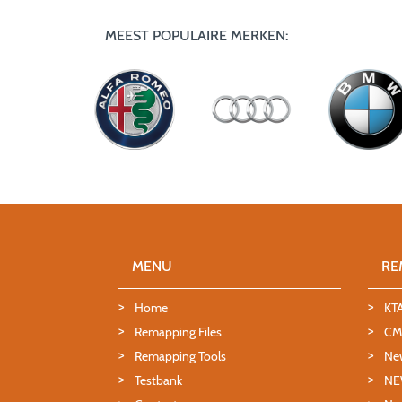
MEEST POPULAIRE MERKEN:
MENU
RE
Home
KT
Remapping Files
CMD
Remapping Tools
Ne
Testbank
NE