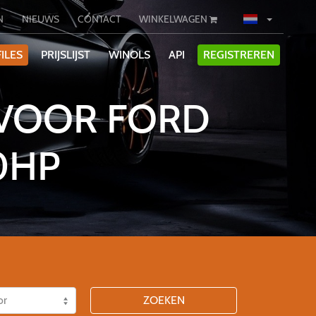
N
NIEUWS
CONTACT
WINKELWAGEN
ILES
PRIJSLIJST
WINOLS
API
REGISTREREN
 VOOR FORD
0HP
ZOEKEN