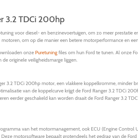
er 3.2 TDCi 200hp
ptuning voor diesel- en benzinevoertuigen, om zo meer prestatie en
d motoren, om op die manier een betere motorperformance en een e
 downloaden onze
Puretuning
files om hun Ford te tunen. Al onze F
n de originele veiligheidsmarge liggen.
ger 3.2 TDCi 200hp motor, een vlakkere koppelkromme, minder bra
ptimalisatie van de koppelcurve krijgt de Ford Ranger 3.2 TDCi 20
toeren eerder geschakeld kan worden draait de Ford Ranger 3.2 T
 programma van het motormanagement, ook ECU (Engine Control Uni
g. Deze motorsoftware bepaalt grotendeels het gedrag van de Ford