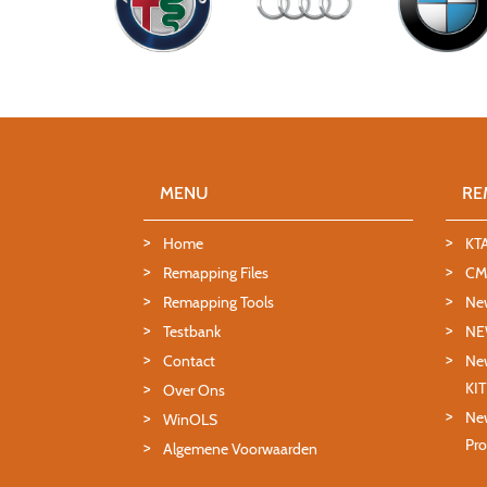
MENU
RE
Home
KT
Remapping Files
CMD
Remapping Tools
Ne
Testbank
NE
Contact
New
KI
Over Ons
New
WinOLS
Pro
Algemene Voorwaarden