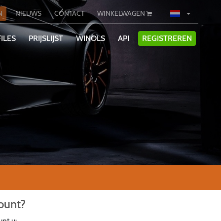
N
NIEUWS
CONTACT
WINKELWAGEN
ILES
PRIJSLIJST
WINOLS
API
REGISTREREN
ount?
nt u: