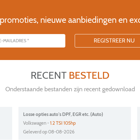
 promoties, nieuwe aanbiedingen en ex
RECENT
BESTELD
Onderstaande bestanden zijn recent gedownload
Losse opties auto's DPF, EGR etc. (Auto)
Volkswagen -
1.2 TSI 105hp
Geleverd op 08-08-2026