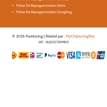
Fichier De Reprogrammation Volvo
Fichier De Reprogrammation Dongfeng
© 2026 Puretuning | Réalisé par :
MyChiptuningfiles
VAT : NL853273819B01