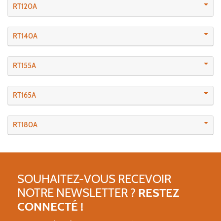
RT120A
RT140A
RT155A
RT165A
RT180A
SOUHAITEZ-VOUS RECEVOIR
NOTRE NEWSLETTER ?
RESTEZ
CONNECTÉ !