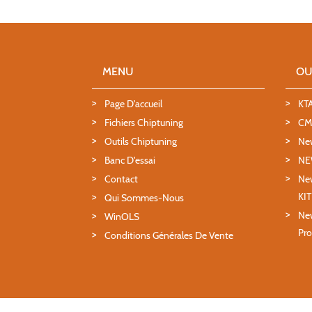
MENU
OU
Page D'accueil
KT
Fichiers Chiptuning
CMD
Outils Chiptuning
Ne
Banc D'essai
NE
Contact
New
KI
Qui Sommes-Nous
New
WinOLS
Pro
Conditions Générales De Vente