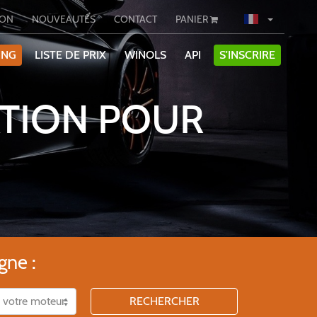
ION
NOUVEAUTÉS
CONTACT
PANIER
ING
LISTE DE PRIX
WINOLS
API
S'INSCRIRE
TION POUR
gne :
RECHERCHER