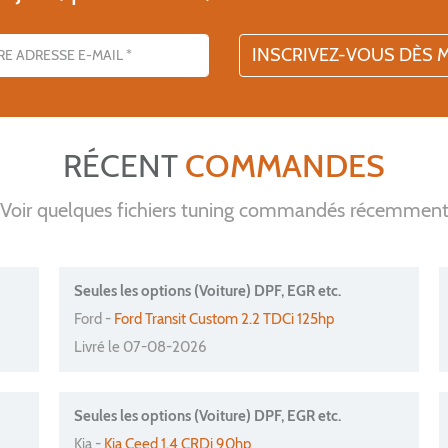
l
RÉCENT
COMMANDES
Voir quelques fichiers tuning commandés récemmen
Seules les options (Voiture) DPF, EGR etc.
Ford -
Ford Transit Custom 2.2 TDCi 125hp
Livré le 07-08-2026
Seules les options (Voiture) DPF, EGR etc.
Kia -
Kia Ceed 1.4 CRDi 90hp