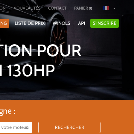
ION
NOUVEAUTÉS
CONTACT
PANIER
ING
LISTE DE PRIX
WINOLS
API
S'INSCRIRE
TION POUR
I 130HP
gne :
RECHERCHER