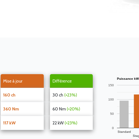
Puissance kW
Mise à jour
Différence
150
160 ch
30 ch
(+23%)
100
360 Nm
60 Nm
(+20%)
50
117 kW
22 kW
(+23%)
0
Standard
Sta