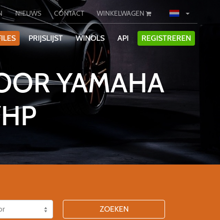
N
NIEUWS
CONTACT
WINKELWAGEN
ILES
PRIJSLIJST
WINOLS
API
REGISTREREN
VOOR YAMAHA
7HP
ZOEKEN