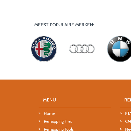
MEEST POPULAIRE MERKEN:
MENU
RE
Home
KT
Remapping Files
CMD
Remapping Tools
Ne