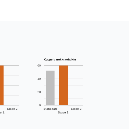
Koppel / trekkracht Nm
60
40
20
0
Stage 2:
Standaard
Stage 2:
e 1:
Stage 1: