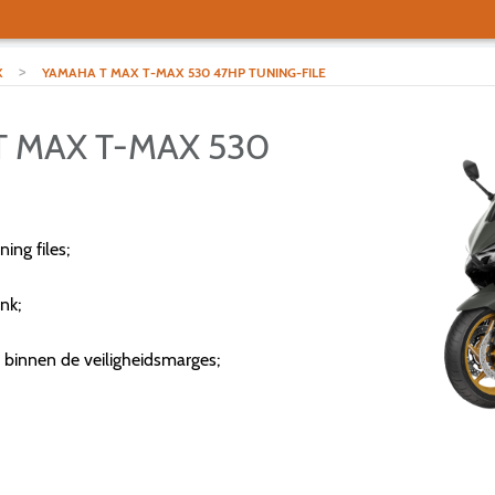
>
X
YAMAHA T MAX T-MAX 530 47HP TUNING-FILE
T MAX T-MAX 530
ng files;
nk;
 binnen de veiligheidsmarges;