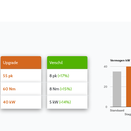
Vermogen kW
Upgrade
Verschil
40
55 pk
8 pk
(+17%)
20
60 Nm
8 Nm
(+15%)
40 kW
5 kW
(+14%)
0
Standaard
Stag