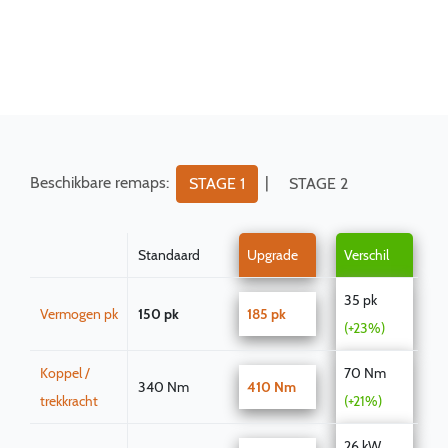
Beschikbare remaps:
|
STAGE 1
STAGE 2
Standaard
Upgrade
Verschil
35 pk
Vermogen pk
150 pk
185 pk
(+23%)
Koppel /
70 Nm
340 Nm
410 Nm
trekkracht
(+21%)
26 kW