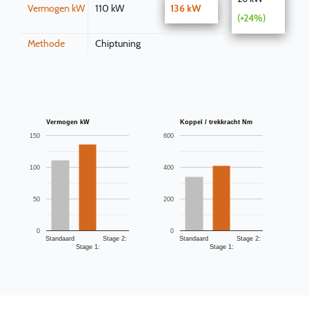
Vermogen kW
110 kW
136 kW
(+24%)
Methode
Chiptuning
Vermogen kW
Koppel / trekkracht Nm
150
600
100
400
50
200
0
0
Standaard
Stage 2:
Standaard
Stage 2:
Stage 1:
Stage 1: