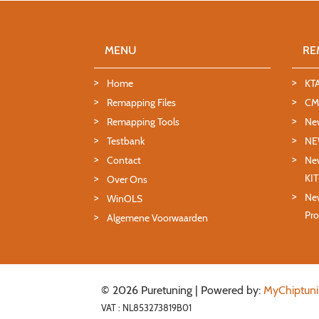
MENU
RE
Home
KT
Remapping Files
CMD
Remapping Tools
Ne
Testbank
NE
Contact
New
KI
Over Ons
New
WinOLS
Pro
Algemene Voorwaarden
© 2026 Puretuning | Powered by:
MyChiptuni
VAT : NL853273819B01