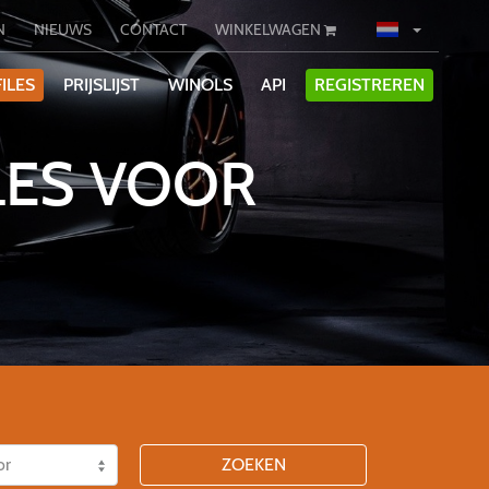
N
NIEUWS
CONTACT
WINKELWAGEN
ILES
PRIJSLIJST
WINOLS
API
REGISTREREN
LES VOOR
ZOEKEN