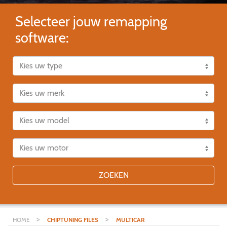
Selecteer jouw remapping
software:
ZOEKEN
>
>
HOME
CHIPTUNING FILES
MULTICAR