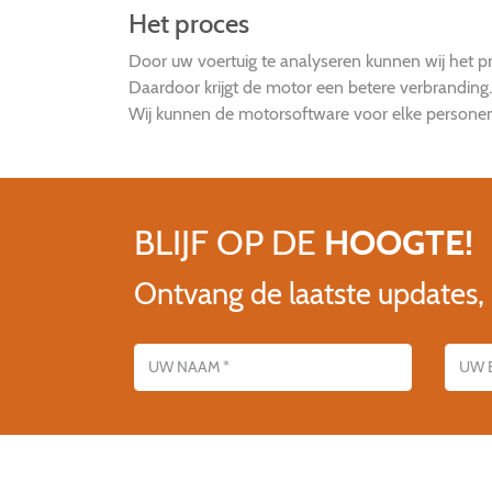
Het proces
Door uw voertuig te analyseren kunnen wij het
Daardoor krijgt de motor een betere verbranding
Wij kunnen de motorsoftware voor elke personena
BLIJF OP DE
HOOGTE!
Ontvang de laatste updates,
Name
E-mailadres