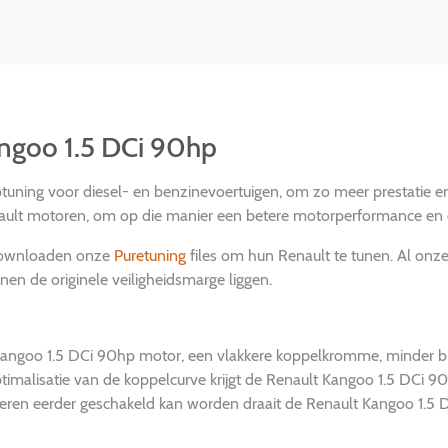
angoo 1.5 DCi 90hp
ptuning voor diesel- en benzinevoertuigen, om zo meer prestatie en
ault motoren, om op die manier een betere motorperformance en ee
 downloaden onze
Puretuning
files om hun Renault te tunen. Al onz
nnen de originele veiligheidsmarge liggen.
Kangoo 1.5 DCi 90hp motor, een vlakkere koppelkromme, minder bra
ptimalisatie van de koppelcurve krijgt de Renault Kangoo 1.5 DCi 
toeren eerder geschakeld kan worden draait de Renault Kangoo 1.5