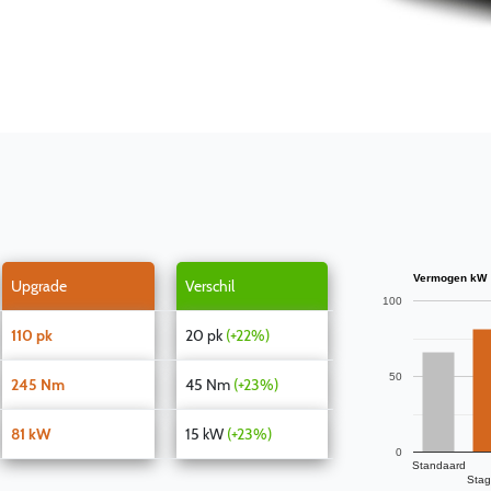
Vermogen kW
Upgrade
Verschil
100
110 pk
20 pk
(+22%)
50
245 Nm
45 Nm
(+23%)
81 kW
15 kW
(+23%)
0
Standaard
Stag