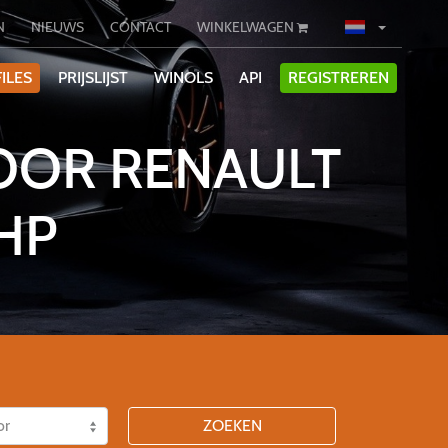
N
NIEUWS
CONTACT
WINKELWAGEN
ILES
PRIJSLIJST
WINOLS
API
REGISTREREN
OOR RENAULT
HP
ZOEKEN