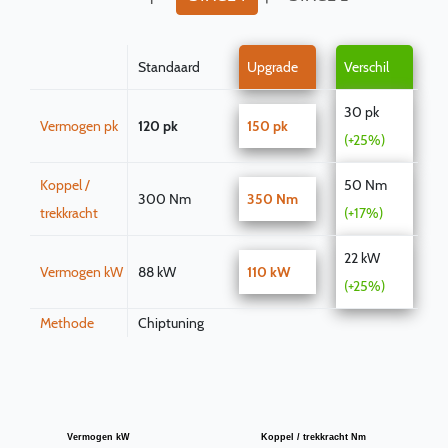
Standaard
Upgrade
Verschil
30 pk
Vermogen pk
120 pk
150 pk
(+25%)
Koppel /
50 Nm
300 Nm
350 Nm
trekkracht
(+17%)
22 kW
Vermogen kW
88 kW
110 kW
(+25%)
Methode
Chiptuning
Vermogen kW
Koppel / trekkracht Nm