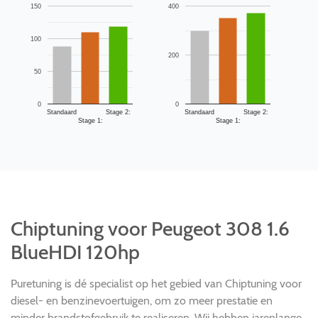
150
400
100
200
50
0
0
Standaard
Stage 2:
Standaard
Stage 2:
Stage 1:
Stage 1:
Chiptuning voor Peugeot 308 1.6
BlueHDI 120hp
Puretuning is dé specialist op het gebied van Chiptuning voor
diesel- en benzinevoertuigen, om zo meer prestatie en
minder brandstofgebruik te realiseren. Wij hebben jarenlange