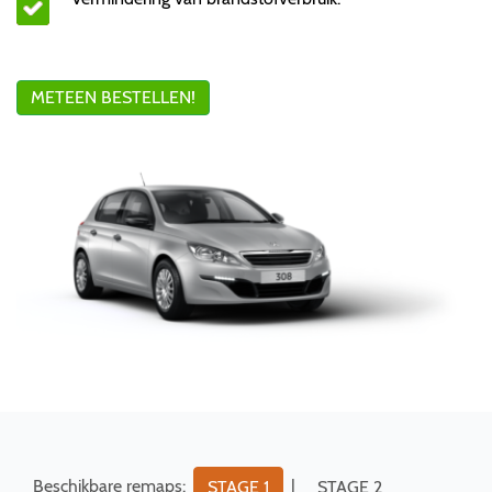
METEEN BESTELLEN!
Beschikbare remaps:
|
STAGE 1
STAGE 2