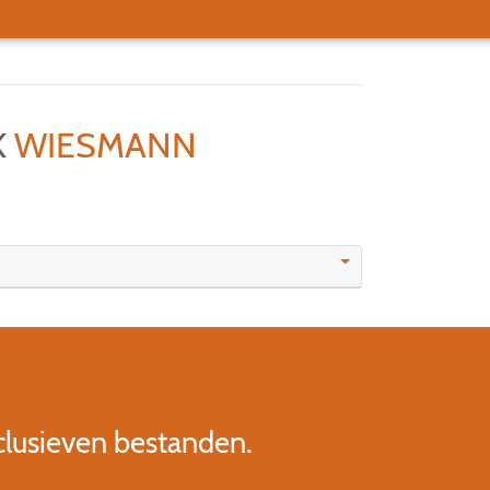
K
WIESMANN
clusieven bestanden.