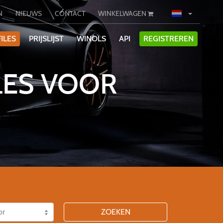
N
NIEUWS
CONTACT
WINKELWAGEN
ILES
PRIJSLIJST
WINOLS
API
REGISTREREN
LES VOOR
ZOEKEN