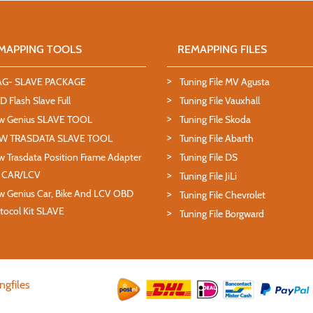
MAPPING TOOLS
REMAPPING FILES
AG- SLAVE PACKAGE
Tuning File MV Agusta
 Flash Slave Full
Tuning File Vauxhall
w Genius SLAVE TOOL
Tuning File Skoda
W TRASDATA SLAVE TOOL
Tuning File Abarth
 Trasdata Position Frame Adapter
Tuning File DS
T CAR/LCV
Tuning File JiLi
 Genius Car, Bike And LCV OBD
Tuning File Chevrolet
tocol Kit SLAVE
Tuning File Borgward
ngfiles