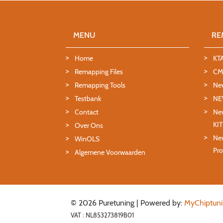
MENU
RE
Home
KT
Remapping Files
CMD
Remapping Tools
Ne
Testbank
NE
Contact
New
KI
Over Ons
New
WinOLS
Pro
Algemene Voorwaarden
© 2026 Puretuning | Powered by:
MyChiptuni
VAT : NL853273819B01