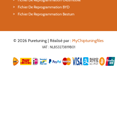
Fichier De Reprogrammation Oldsmobile
Fichier De Reprogrammation BYD
Fichier De Reprogrammation Besturn
© 2026 Puretuning | Réalisé par :
MyChiptuningfiles
VAT : NL853273819B01