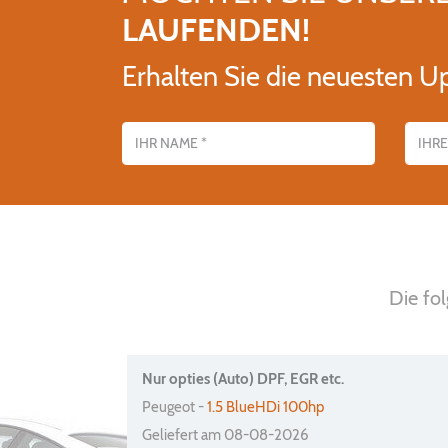
LAUFENDEN!
Erhalten Sie die neuesten U
Name
E-Mail-Adres
Die fo
Nur opties (Auto) DPF, EGR etc.
Peugeot -
1.5 BlueHDi 100hp
Geliefert am 08-08-2026