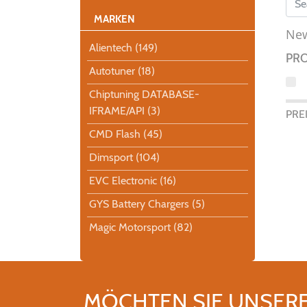
MARKEN
New
Alientech (149)
PR
Autotuner (18)
Chiptuning DATABASE-
IFRAME/API (3)
PRE
CMD Flash (45)
Dimsport (104)
EVC Electronic (16)
GYS Battery Chargers (5)
Magic Motorsport (82)
MÖCHTEN SIE UNSER