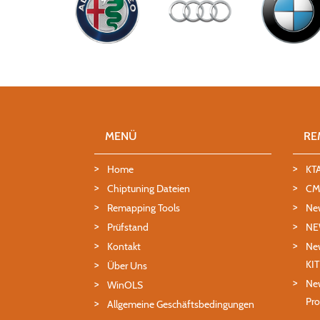
MENÜ
RE
Home
KT
Chiptuning Dateien
CMD
Remapping Tools
Ne
Prüfstand
NE
Kontakt
New
KI
Über Uns
New
WinOLS
Pro
Allgemeine Geschäftsbedingungen