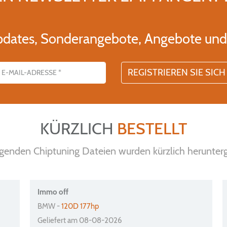
pdates, Sonderangebote, Angebote und 
se
KÜRZLICH
BESTELLT
lgenden Chiptuning Dateien wurden kürzlich herunter
Immo off
BMW -
120D 177hp
Geliefert am 08-08-2026