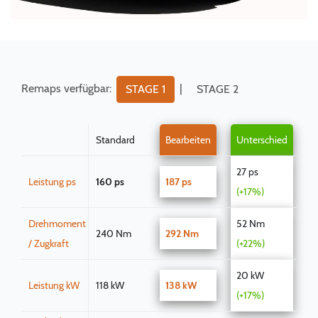
Remaps verfügbar:
|
STAGE 1
STAGE 2
Standard
Bearbeiten
Unterschied
27 ps
Leistung ps
160 ps
187 ps
(+17%)
Drehmoment
52 Nm
240 Nm
292 Nm
/ Zugkraft
(+22%)
20 kW
Leistung kW
118 kW
138 kW
(+17%)