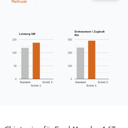
Methode
Drehmoment / Zugkraft
Leistung kW
Nm
150
300
100
200
50
100
0
0
Standard
Schritt 2:
Standard
Schritt 2:
Schritt 1:
Schritt 1: