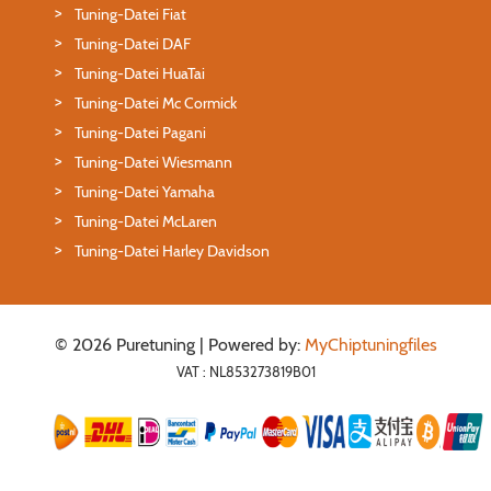
Tuning-Datei Fiat
Tuning-Datei DAF
Tuning-Datei HuaTai
Tuning-Datei Mc Cormick
Tuning-Datei Pagani
Tuning-Datei Wiesmann
Tuning-Datei Yamaha
Tuning-Datei McLaren
Tuning-Datei Harley Davidson
© 2026 Puretuning | Powered by:
MyChiptuningfiles
VAT : NL853273819B01