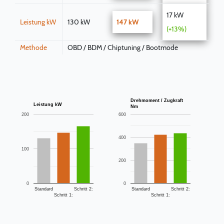
17 kW
Leistung kW
130 kW
147 kW
(+13%)
Methode
OBD / BDM / Chiptuning / Bootmode
Drehmoment / Zugkraft
Leistung kW
Nm
200
600
400
100
200
0
0
Standard
Schritt 2:
Standard
Schritt 2:
Schritt 1:
Schritt 1: