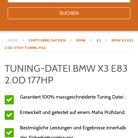
SUCHEN
>
>
>
>
HOME
CHIPTUNING DATEIEN
BMW
X3
BMW X3 E83
2.0D 177HP TUNING-FILE
TUNING-DATEI BMW X3 E83
2.0D 177HP
Garantiert 100% massgeschneiderte Tuning Datei ;
Entwickelt und getestet auf einem Maha Prüfstand;
Bestmögliche Leistungen und Ergebnisse innerhalb
des Sicherheitsspielraums;