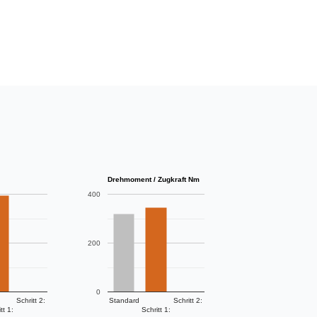
Drehmoment / Zugkraft Nm
400
200
0
Schritt 2:
Standard
Schritt 2:
tt 1:
Schritt 1: