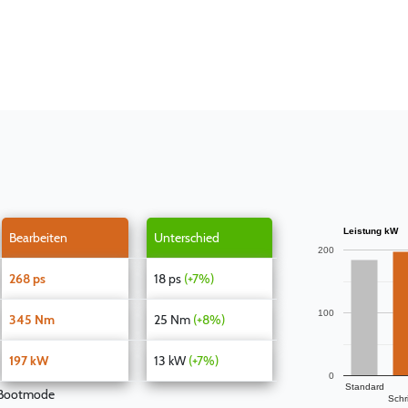
Leistung kW
Bearbeiten
Unterschied
200
268 ps
18 ps
(+7%)
100
345 Nm
25 Nm
(+8%)
197 kW
13 kW
(+7%)
0
Standard
 Bootmode
Schri