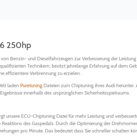
 V6 250hp
ung von Benzin- und Dieselfahrzeugen zur Verbesserung der Leistung
ualifizierten Technikern, besitzt jahrelange Erfahrung auf dem Ge
e effizientere Verbrennung zu erzielen.
Welt laden
Puretuning
Dateien zum Chiptuning ihres Audi herunter. A
rgebnisse innerhalb des ursprünglichen Sicherheitsspielraums.
rgt unsere ECU-Chiptuning Datei für mehr Leistung und verbesser
e Reaktions des Gaspedals. Durch die Optimierung der Drehmomen
ungen pro Minute. Das bedeutet dass Sie schneller schalten könn