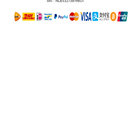
VAT : NL853273819B01