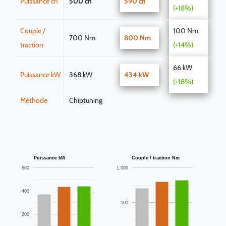
Puissance ch
500 ch
590 ch
(+18%)
Couple /
100 Nm
700 Nm
800 Nm
traction
(+14%)
66 kW
Puissance kW
368 kW
434 kW
(+18%)
Méthode
Chiptuning
Puissance kW
Couple / traction Nm
600
1,000
400
500
200