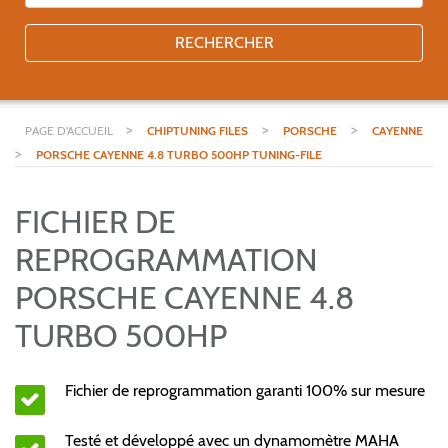
RECHERCHER
>
>
>
PAGE D'ACCUEIL
CHIPTUNING FILES
PORSCHE
CAYENNE
>
PORSCHE CAYENNE 4.8 TURBO 500HP TUNING-FILE
FICHIER DE
REPROGRAMMATION
PORSCHE CAYENNE 4.8
TURBO 500HP
Fichier de reprogrammation garanti 100% sur mesure
Testé et développé avec un dynamomètre MAHA